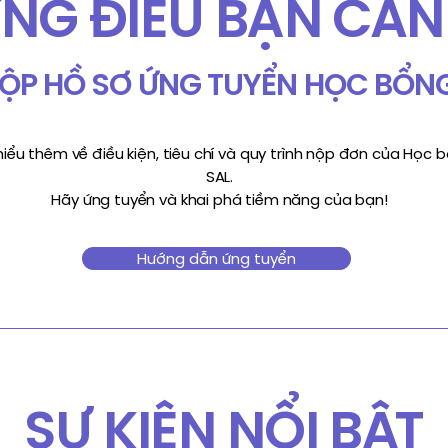
NG ĐIỀU BẠN CẦN 
NỘP HỒ SƠ ỨNG TUYỂN HỌC BỔNG
hiểu thêm về điều kiện, tiêu chí và quy trình nộp đơn của Học 
SAL.
Hãy ứng tuyển và khai phá tiềm năng của bạn!
Hướng dẫn ứng tuyển
SỰ KIỆN NỔI BẬT