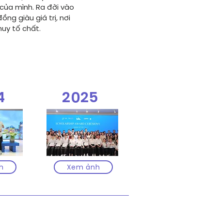
 của mình. Ra đời vào
ng giàu giá trị, nơi
huy tố chất.
4
2025
h
Xem ảnh