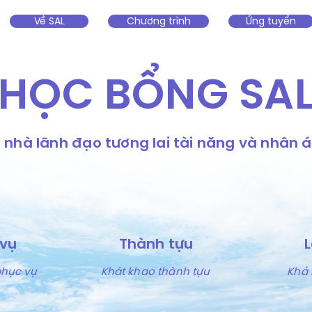
Về SAL
Chương trình
Ứng tuyển
HỌC BỔNG SA
nhà lãnh đạo tương lai tài năng và nhân á
 vụ
Thành tựu
phục vụ
Khát khao thành tựu
Khả 