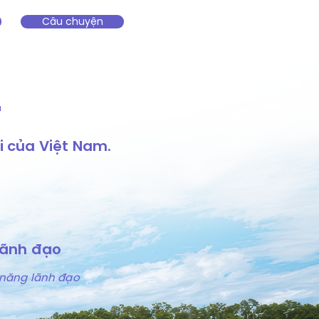
Câu chuyện
L
i của Việt Nam.
Lãnh đạo
năng lãnh đạo