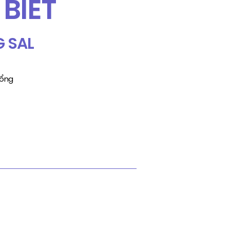
BIẾT
 SAL
bổng