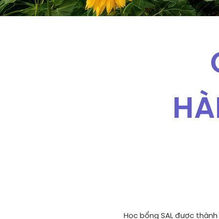
HÀ
Học bổng SAL được thành lậ