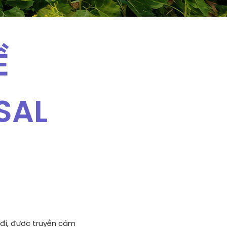
Ề
SAL
 đi, được truyền cảm