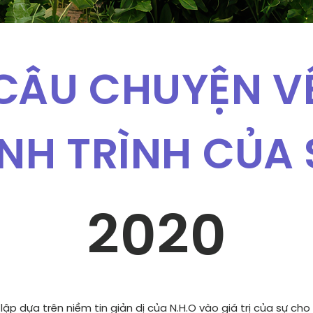
CÂU CHUYỆN V
NH TRÌNH CỦA 
2020
p dựa trên niềm tin giản dị của N.H.O vào giá trị của sự cho