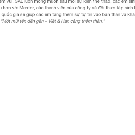
iềm vui, SAL luôn mong muốn sau mỗi sự kiện thể thao, các em sin
u hơn với Mentor, các thành viên của công ty và đội thực tập sinh
a quốc gia sẽ giúp các em tăng thêm sự tự tin vào bản thân và khả
 
“Một mũi tên đến gần – Việt & Hàn càng thêm thân.”