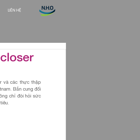
LIÊN HỆ
closer
 và các thực thập 
tnam. Bắn cung đối 
ng chỉ đòi hỏi sức 
tiêu.