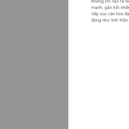
Không chỉ tạo ra n
mạnh, gắn kết nhiề
tiếp xúc văn hóa đ
đúng như tinh thần