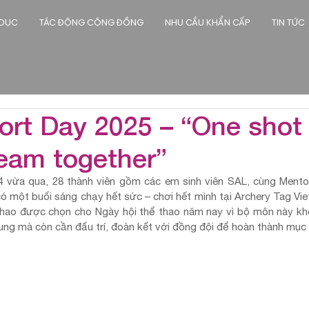
 DỤC
TÁC ĐỘNG CỘNG ĐỒNG
NHU CẦU KHẨN CẤP
TIN TỨC
rt Day 2025 – “One shot 
eam together”
4 vừa qua, 28 thành viên gồm các em sinh viên SAL, cùng Mentor
ó một buổi sáng chạy hết sức – chơi hết mình tại Archery Tag Vie
hao được chọn cho Ngày hội thể thao năm nay vì bộ môn này khô
ung mà còn cần đấu trí, đoàn kết với đồng đội để hoàn thành mục 