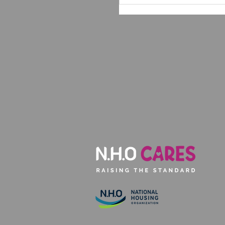
Hội thảo “LEAD TO S
SAL nỗ lực tiên phong
thức