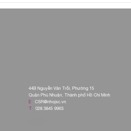
UCCESS” – Sinh viên
Chương trình Người 
 trên đấu trường tri
trình dẫn dắt đầy cả
cố vấn tại N.H.O
44B Nguyễn Văn Trỗi, Phường 15
Quận Phú Nhuận, Thành phố Hồ Chí Minh
E
CSR@nhojsc.vn
T
028 3845 9963