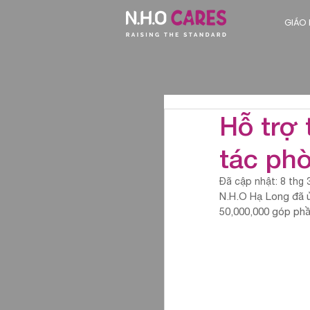
GIÁO
Hỗ trợ
tác ph
Đã cập nhật:
8 thg 
N.H.O Hạ Long đã ủ
50,000,000 góp phầ