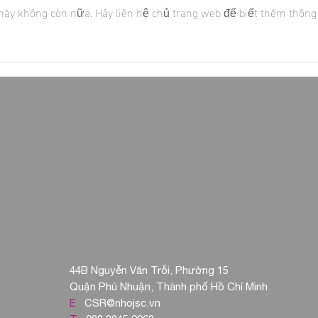
này không còn nữa. Hãy liên hệ chủ trang web để biết thêm thông 
trong dịch Covid tại
Dự án nhân đạo khẩn
bệnh nhân Covid-19
44B Nguyễn Văn Trỗi, Phường 15
Quận Phú Nhuận, Thành phố Hồ Chí Minh
E
CSR@nhojsc.vn