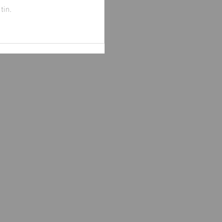
tin.
 cấp hỗ trợ Oxy cho