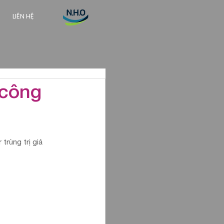
LIÊN HỆ
 công
rùng trị giá 