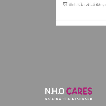
Bình luận về bài đăng 
Hỗ trợ cho phòng y tế 
An Giang